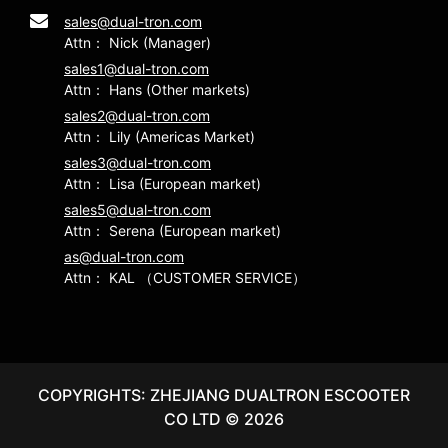
sales@dual-tron.com
Attn： Nick (Manager)
sales1@dual-tron.com
Attn： Hans (Other markets)
sales2@dual-tron.com
Attn： Lily (Americas Market)
sales3@dual-tron.com
Attn： Lisa (European market)
sales5@dual-tron.com
Attn： Serena (European market)
as@dual-tron.com
Attn： KAL （CUSTOMER SERVICE）
COPYRIGHTS: ZHEJIANG DUALTRON ESCOOTER
CO LTD ©
2026